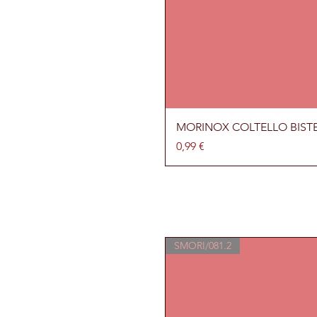
MORINOX COLTELLO BIST
Prezzo
0,99 €
SMORI/081.2