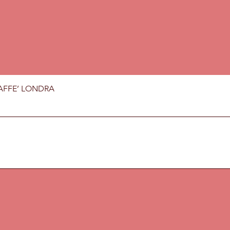
Vista rapida
AFFE’ LONDRA