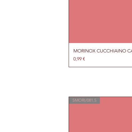
MORINOX CUCCHIAINO C
Prezzo
0,99 €
SMORI/081.5