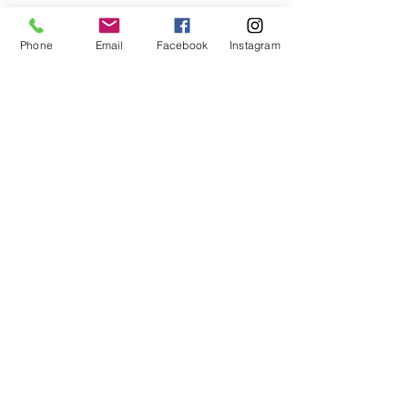
Aggiungi al carrello
Phone
Email
Facebook
Instagram
MORINOX CUCCHIAIO TAVOLA
LONDRA Conf. da 12 pz.
Area Riservata
Horecando Forniture
Via colomba 14
37030 Colognola ai Colli (VR)