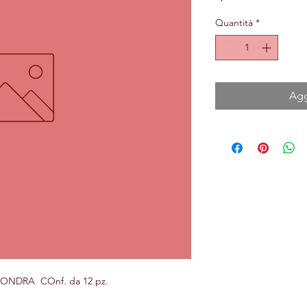
Quantità
*
Agg
NDRA COnf. da 12 pz.