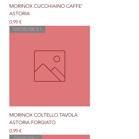
MORINOX CUCCHIAINO CAFFE’
ASTORIA
Prezzo
0,99 €
SMORI/108.3.1
MORINOX COLTELLO TAVOLA
ASTORIA FORGIATO
Prezzo
0,99 €
SMORI/108.2