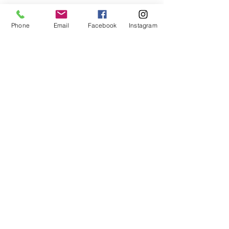
Aggiungi al carrello
Phone
Email
Facebook
Instagram
MORINOX FORCHETTA TAVOLA
ASTORIA
Area Riservata
Horecando Forniture
Via colomba 14
37030 Colognola ai Colli (VR)