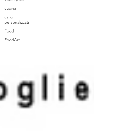
cucina
calici
personalizzati
Food
FoodArt