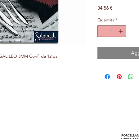
Prezzo
34,56 €
Quantità
*
Agg
ALILEO 3MM Conf. da 12 pz
Horecando Forniture
Via colomba 14
Are
37030 Colognola ai Colli (VR)
PORCELLANE