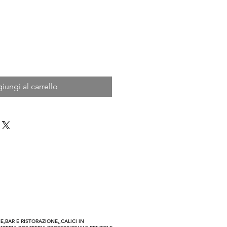
iungi al carrello
a Riservata
,BAR E RISTORAZIONE,,CALICI IN