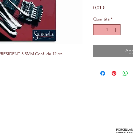
Prezzo
0,01 €
Quantità
*
Agg
ESIDENT 3.5MM Conf. da 12 pz.
Horecando Forniture
Via colomba 14
Are
37030 Colognola ai Colli (VR)
PORCELLANE