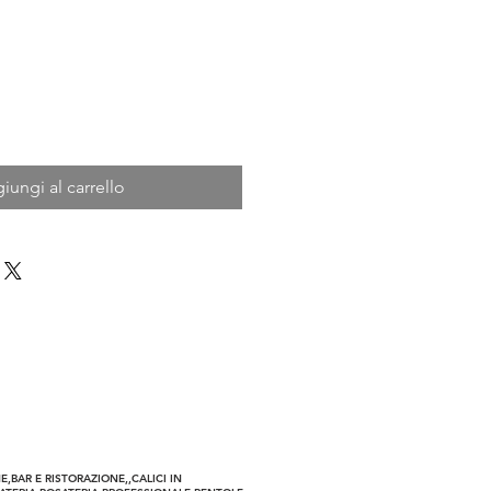
iungi al carrello
a Riservata
,BAR E RISTORAZIONE,,CALICI IN