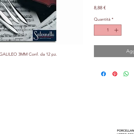
Prezzo
8,88 €
Quantità
*
Agg
ALILEO 3MM Conf. da 12 pz.
Horecando Forniture
Via colomba 14
Are
37030 Colognola ai Colli (VR)
PORCELLANE