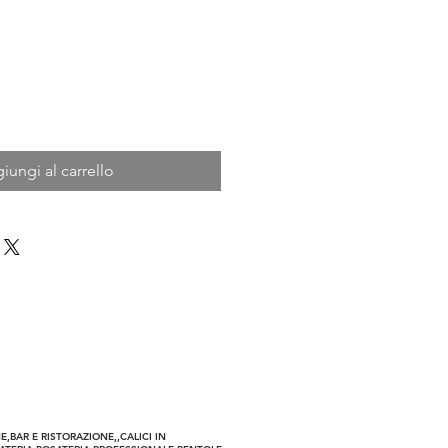
iungi al carrello
a Riservata
,BAR E RISTORAZIONE,,CALICI IN