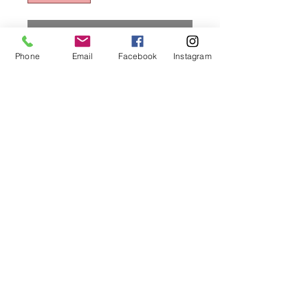
Aggiungi al carrello
Phone
Email
Facebook
Instagram
SALVINELLI COLTELLO TAVOLA
FORGIATO EXTRALUNGO FAST
2.5MM Conf. da 3,5 pz.
Area Riservata
Horecando Forniture