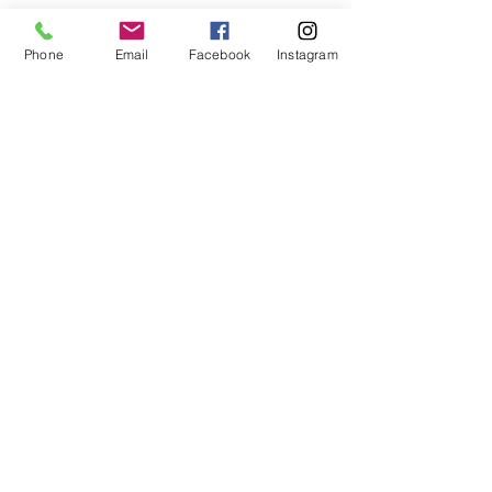
Aggiungi al carrello
Phone
Email
Facebook
Instagram
MORINOX CUCCHIAIO MOKA
OXFORD Conf. da 12 pz.
Area Riservata
Horecando Forniture
Via colomba 14
37030 Colognola ai Colli (VR)