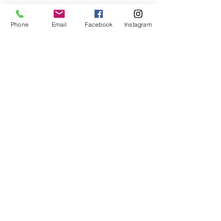
Aggiungi al carrello
Phone
Email
Facebook
Instagram
MORINOX CUCCHIAINO MOKA
EGEA Conf. da 12 pz.
Area Riservata
Horecando Forniture
Via colomba 14
37030 Colognola ai Colli (VR)