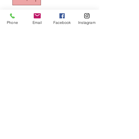
Aggiungi al carrello
Phone
Email
Facebook
Instagram
COLTELLO BISTECCA BAVARIA Conf.
da 12pz.
Area Riservata
Horecando Forniture
Via colomba 14