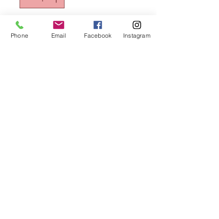
Aggiungi al carrello
Phone
Email
Facebook
Instagram
MORINOXCOLTELLO TAVOLA
ASTRA STAMPATO Conf, da 12 pz.
Area Riservata
Horecando Forniture
Via colomba 14