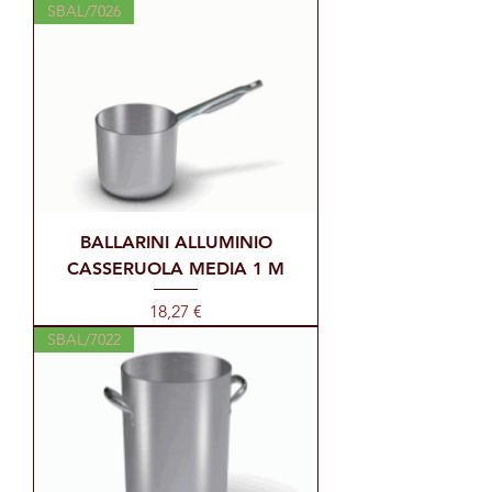
SBAL/7026
BALLARINI ALLUMINIO
CASSERUOLA MEDIA 1 M
Prezzo
18,27 €
SBAL/7022