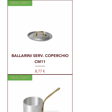
SBAL/75811
BALLARINI SERV. COPERCHIO
CM11
Prezzo
8,77 €
SBAL/72611