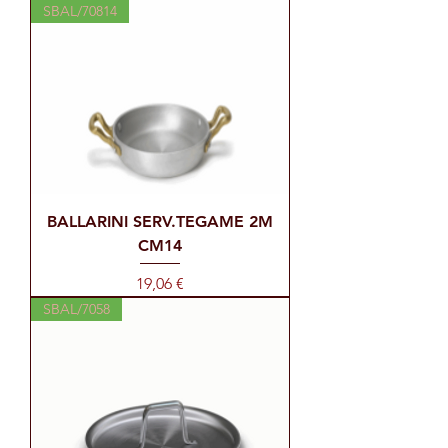
SBAL/70814
BALLARINI SERV.TEGAME 2M
CM14
Prezzo
19,06 €
SBAL/7058